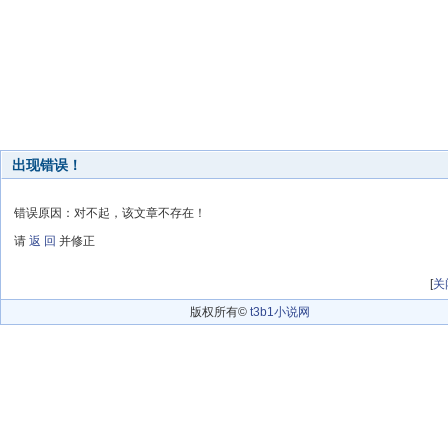
出现错误！
错误原因：对不起，该文章不存在！
请
返 回
并修正
[
关
版权所有©
t3b1小说网