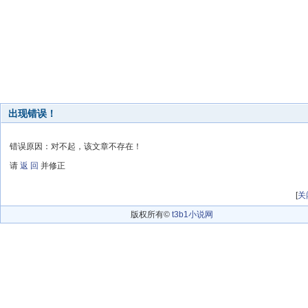
出现错误！
错误原因：对不起，该文章不存在！
请
返 回
并修正
[
关
版权所有©
t3b1小说网