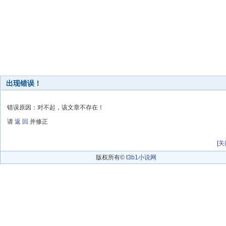
出现错误！
错误原因：对不起，该文章不存在！
请
返 回
并修正
[
关
版权所有©
t3b1小说网