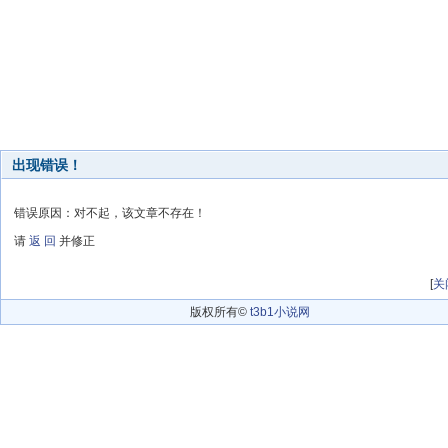
出现错误！
错误原因：对不起，该文章不存在！
请
返 回
并修正
[
关
版权所有©
t3b1小说网