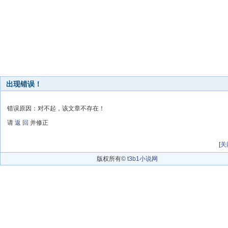
出现错误！
错误原因：对不起，该文章不存在！
请
返 回
并修正
[
关
版权所有©
t3b1小说网