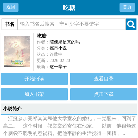
吃糖
返回
首页
书名
吃糖
作者：
随便果是真的吗
分类：
都市小说
状态：连载中
更新：2026-02-20
最新：
这一辈子
开始阅读
查看目录
加入书架
点击下载
小说简介
江挺参加完祁棠棠和他大学室友的婚礼，一觉醒来，回到了
高二。 这个时候，祁棠棠还寄住在他家。 以前，他很烦这
个脑袋不聪明的惹祸精。把他平静的生活搅得一团糟，...