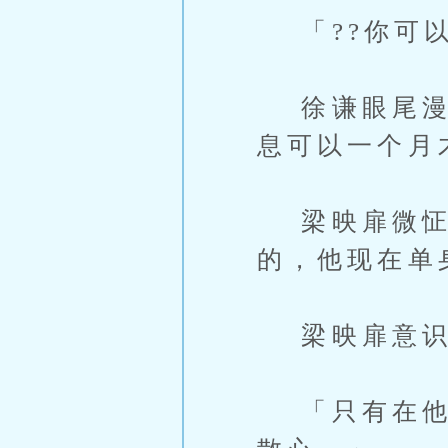
「??你可以
徐谦眼尾漫进
息可以一个月
梁映扉微怔的
的，他现在单
梁映扉意识
「只有在他完