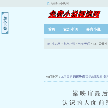
收藏4g小说网
首页
玄幻小说
修真小说
t3b1小说网
>
都市小说
>
许你无瑕
> 13、爱是
热门推荐：
九层天界
绿茵峥嵘
我是杀毒软件
美
梁映扉最后换
认识的人面前