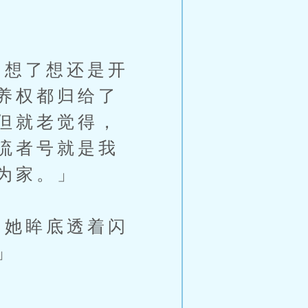
想了想还是开
养权都归给了
但就老觉得，
流者号就是我
为家。」
她眸底透着闪
」