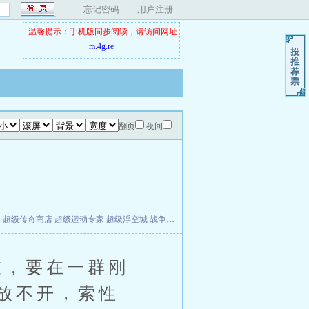
忘记密码
用户注册
温馨提示：手机版同步阅读，请访问网址
m.4g.re
翻页
夜间
夫
超级传奇商店
超级运动专家
超级浮空城
战争天堂
混元道纪
教练万岁
都市全能巨星
，要在一群刚
放不开，索性