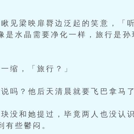
见梁映扉脣边泛起的笑意，「听
像是水晶需要净化一样，旅行是孙
一缩，「旅行？」
说吗？他后天清晨就要飞巴拿马
没和她提过，毕竟两人也没认识
到有些鬱闷。