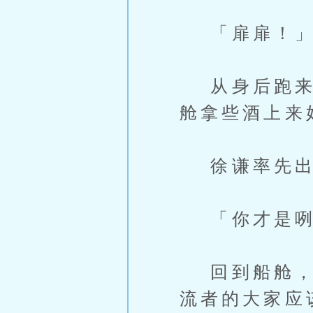
「扉扉！
从身后跑来的
舱拿些酒上来
徐谦率先出
「你才是咧
回到船舱，孙
流者的大家应