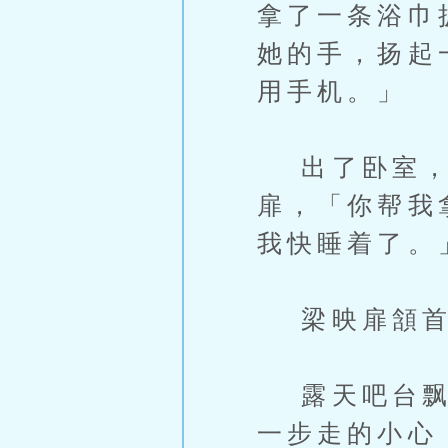
拿了一条浴巾
她的手，扬起
用手机。」
出了卧室，
扉，「你帮我
我快睡着了。
梁映扉頷首
露天吧台飘来
一步走的小心