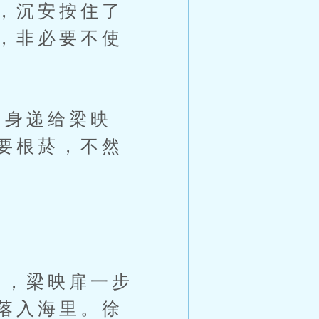
，沉安按住了
，非必要不使
身递给梁映
要根菸，不然
，梁映扉一步
落入海里。徐