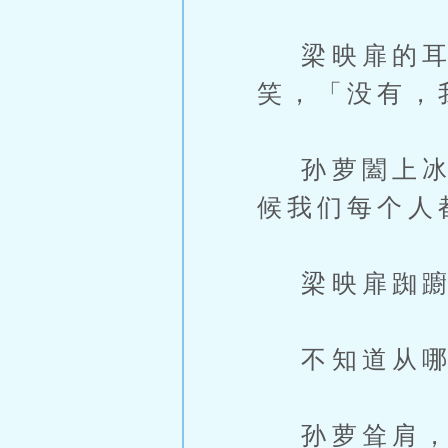
梁映扉的耳
笑，「没有，
孙萝闔上冰箱
候我们每个人
梁映扉踟躕
不知道从哪
孙萝耸肩，将