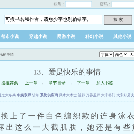
账号：
密码：
搜 索
都市小说
穿越小说
网游小说
科幻小说
其他小说
快乐的事情
13、爱是快乐的事情
投推荐票
上一章
章节目录
下一章
加入书签
←
→
漫之大冬兵
华娱宗师
斩杀
系统供应商
风水大术士
斩邪
万界圣师
大宋将门
大宋好屠
上了一件白色编织款的连身泳衣
露出这么一大截肌肤，她还是有些