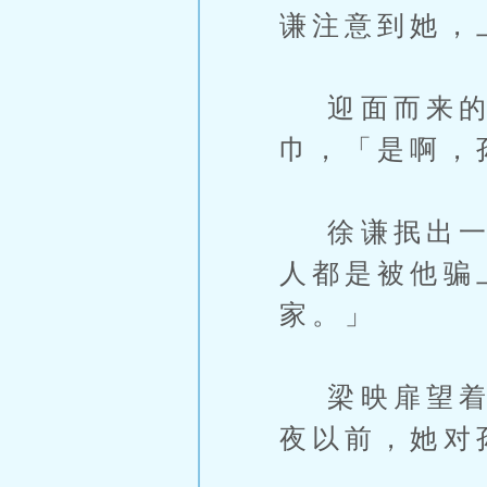
谦注意到她，
迎面而来的
巾，「是啊，
徐谦抿出一抹
人都是被他骗
家。」
梁映扉望着墨
夜以前，她对