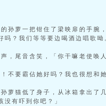
」
孙萝一把钳住了梁映扉的手腕，
好吗？我们等等要边喝酒边唱歌呦
声，尾音含笑，「你干嘛老使唤人
！不要霸佔她好吗？我也很想和她
萝猫低了身子，从冰箱拿出了几
该没有吓到你吧？」