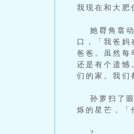
我现在和大肥
她脣角翕动，
口，「我爸妈
爸爸。虽然每
还是有个遗憾
们的家。我们
孙萝扫了眼甲
烁的星芒，「
?