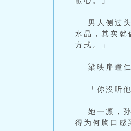
散心。」
男人侧过头瞅
水晶，其实就
方式。」
梁映扉瞳仁
「你没听他
她一凛，孙玦
得为何胸口感