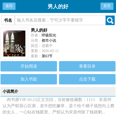
男人的好
返回
首页
书名
男人的好
作者：
呼吸阳光
分类：
都市小说
状态：连载中
更新：2026-02-11
最新：
第63节
开始阅读
查看目录
加入书架
点击下载
小说简介
肉书屋VIP-10-23正文完结，当前被收藏数：1113 宋居州
认为严郁居心叵测，老牛想吃嫩草，是个给个梯子就想向上爬
的女人，一心钻在钱眼里。严郁认为宋居州除了钱就剩...