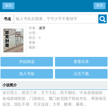
返回
首页
书名
作者：
滚开
分类：
状态：0
更新：
最新：
开始阅读
查看目录
加入书架
点击下载
小说简介
末日荒土，世宗三年，天下大乱，民不聊生。中央皇朝崩坏，
各地群雄割据，门派独立。魔门妖党隐于暗处作乱，帮派相互
征伐，混乱不堪。天灾连连，大旱，酷寒，暴雨...