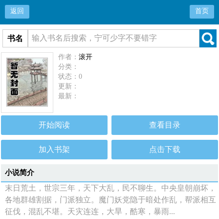
返回
首页
书名
作者：
滚开
分类：
状态：0
更新：
最新：
开始阅读
查看目录
加入书架
点击下载
小说简介
末日荒土，世宗三年，天下大乱，民不聊生。中央皇朝崩坏，
各地群雄割据，门派独立。魔门妖党隐于暗处作乱，帮派相互
征伐，混乱不堪。天灾连连，大旱，酷寒，暴雨...